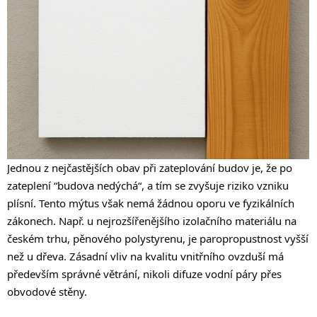
Jednou z nejčastějších obav při zateplování budov je, že po
zateplení “budova nedýchá“, a tím se zvyšuje riziko vzniku
plísní. Tento mýtus však nemá žádnou oporu ve fyzikálních
zákonech. Např. u nejrozšířenějšího izolačního materiálu na
českém trhu, pěnového polystyrenu, je paropropustnost vyšší
než u dřeva. Zásadní vliv na kvalitu vnitřního ovzduší má
především správné větrání, nikoli difuze vodní páry přes
obvodové stěny.