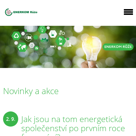
Novinky a akce
Jak jsou na tom energetická
2. 9.
společenství po prvním roce
2025