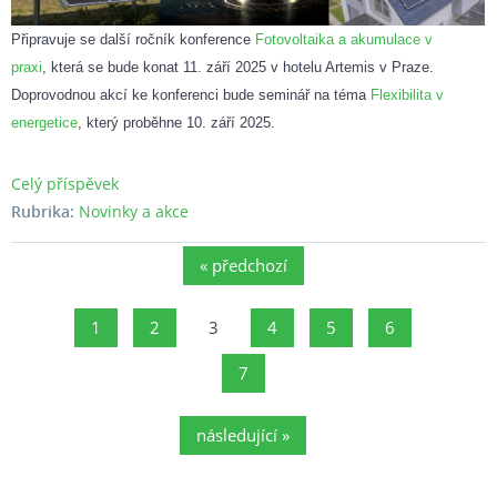
Připravuje se další ročník konference
Fotovoltaika a akumulace v
praxi
, která se bude konat
11. září
2025
v hotelu Artemis v Praze.
Doprovodnou akcí ke konferenci bude seminář na téma
Flexibilita v
energetice
, který proběhne
10. září 2025.
Celý příspěvek
Rubrika:
Novinky a akce
« předchozí
1
2
3
4
5
6
7
následující »