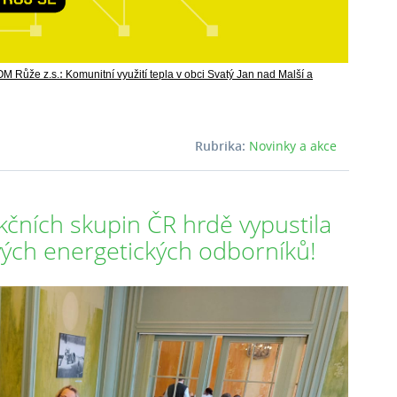
:
OM Růže z.s.
Komunitní využití tepla v obci Svatý Jan nad Malší a
Rubrika:
Novinky a akce
kčních skupin ČR hrdě vypustila
vých energetických odborníků!