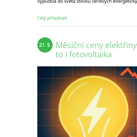
vypustila do světa stovku čerstvých energetick
Celý příspěvek
Měsíční ceny elektřiny
21. 5.
to i fotovoltaika
2025