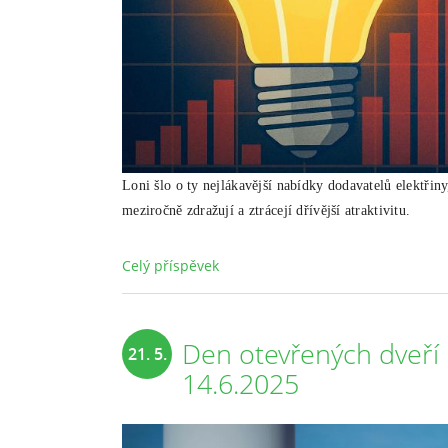
Loni šlo o ty nejlákavější nabídky dodavatelů elektřin
meziročně zdražují a ztrácejí dřívější atraktivitu.
Celý příspěvek
Den otevřených dveří 
21. 5.
14.6.2025
2025