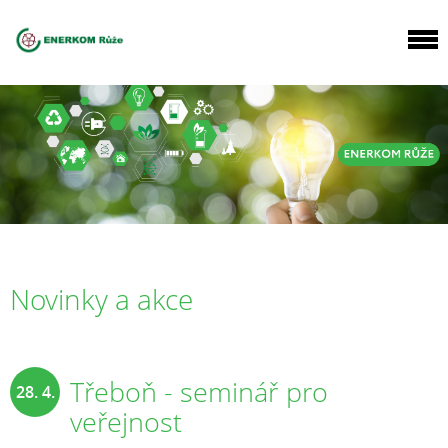
Novinky a akce
Třeboň - seminář pro
28. 4.
veřejnost
2025