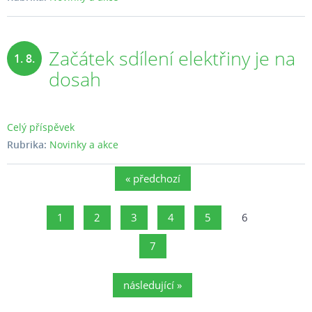
Začátek sdílení elektřiny je na
1. 8.
dosah
2024
Celý příspěvek
Rubrika:
Novinky a akce
« předchozí
1
2
3
4
5
6
7
následující »