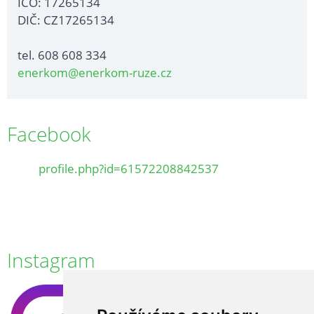
IČO: 17265134
DIČ: CZ17265134
tel. 608 608 334
enerkom@enerkom-ruze.cz
Facebook
profile.php?id=61572208842537
Instagram