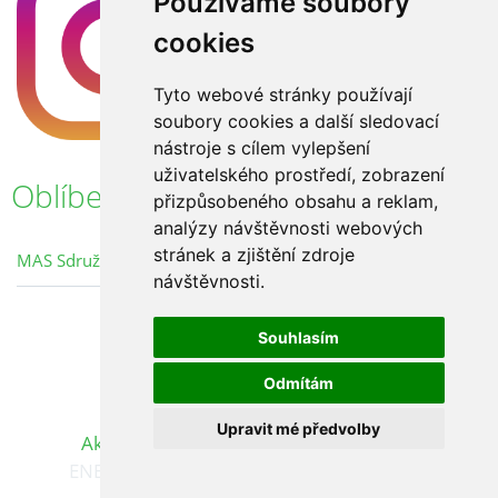
Používáme soubory
cookies
Tyto webové stránky používají
soubory cookies a další sledovací
nástroje s cílem vylepšení
uživatelského prostředí, zobrazení
Oblíbené odkazy
přizpůsobeného obsahu a reklam,
analýzy návštěvnosti webových
stránek a zjištění zdroje
MAS Sdružení Růže
návštěvnosti.
Souhlasím
Odmítám
Upravit mé předvolby
Aktualizujte předvolby souborů cookie.
ENERKOM Růže © 2026 eStránky.cz