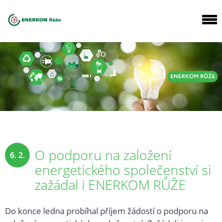
O podporu na založení
6. 2.
energetického společenství si
2024
zažádal i ENERKOM RŮŽE
Do konce ledna probíhal příjem žádostí o podporu na