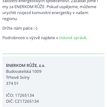
založení energetických společenství. Zažádali jsme i
my za ENERKOM RŮŽE. Pokud uspějeme, můžeme
urychlit rozjezd komunitní energetiky v našem
regionu.
Držte nám palce ;-)
Podrobnosti o výzvě najdete v
tiskové zprávě
.
ENERKOM RŮŽE, z.s.
Budovatelská 1009
Trhové Sviny
374 01
IČO: 17265134
DIČ: CZ17265134